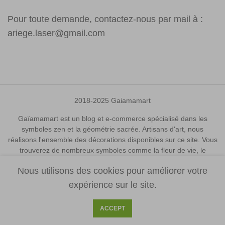
Pour toute demande, contactez-nous par mail à :
ariege.laser@gmail.com
2018-2025 Gaiamamart
Gaïamamart est un blog et e-commerce spécialisé dans les
symboles zen et la géométrie sacrée. Artisans d'art, nous
réalisons l'ensemble des décorations disponibles sur ce site. Vous
trouverez de nombreux symboles comme la fleur de vie, le
metatron cube, le yantra, l'arbre de vie, le triskel, le om, le om
Nous utilisons des cookies pour améliorer votre
mani padme hum, le bouddha, le merkaba, les chakras, la graine
de vie, la triquetra et bien d'autres. Toutes les décorations sont
expérience sur le site.
créées et fabriquées avec soin et amour dans le but de maximiser
leur taux vibratoire. Nos décorations, lampes et tableaux sont
ACCEPT
parfaits comme décorations pour les amoureux des symboles et
ceux qui cherchent à se créer un intérieur zen et harmonieux.