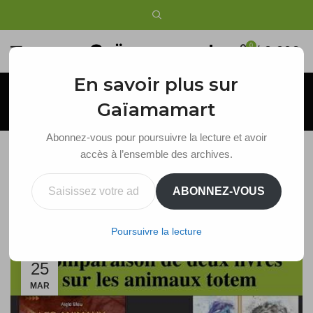
0
/
0,00
€
En savoir plus sur
Blog
Gaïamamart
Abonnez-vous pour poursuivre la lecture et avoir
accès à l’ensemble des archives.
LECTURES
Saisissez votre adresse e-mail…
ABONNEZ-VOUS
On compare 2 livres sur les animaux totem
Maude
Poursuivre la lecture
25
MAR