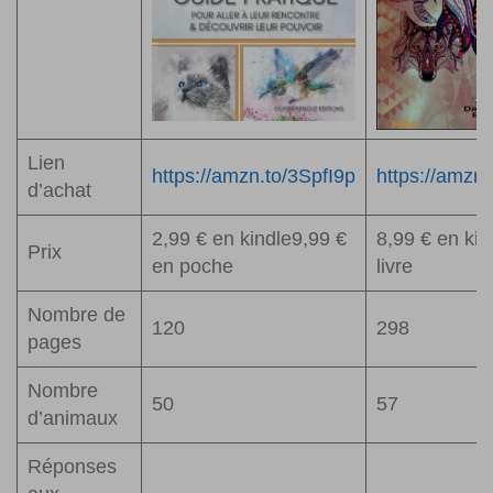
Lien
https://amzn.to/3SpfI9p
https://amzn
d’achat
2,99 € en kindle9,99 €
8,99 € en kin
Prix
en poche
livre
Nombre de
120
298
pages
Nombre
50
57
d’animaux
Réponses