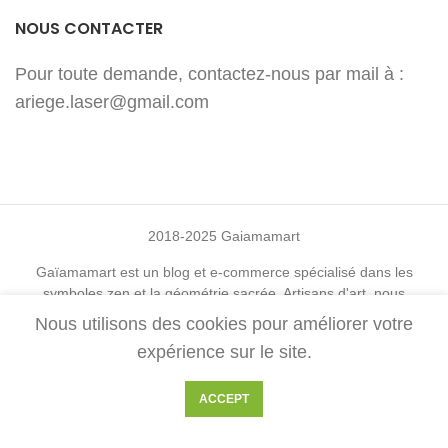
NOUS CONTACTER
Pour toute demande, contactez-nous par mail à :
ariege.laser@gmail.com
2018-2025 Gaiamamart
Gaïamamart est un blog et e-commerce spécialisé dans les
symboles zen et la géométrie sacrée. Artisans d'art, nous
réalisons l'ensemble des décorations disponibles sur ce site. Vous
Nous utilisons des cookies pour améliorer votre
trouverez de nombreux symboles comme la fleur de vie, le
expérience sur le site.
metatron cube, le yantra, l'arbre de vie, le triskel, le om, le om
mani padme hum, le bouddha, le merkaba, les chakras, la graine
de vie, la triquetra et bien d'autres. Toutes les décorations sont
ACCEPT
créées et fabriquées avec soin et amour dans le but de maximiser
leur taux vibratoire. Nos décorations, lampes et tableaux sont