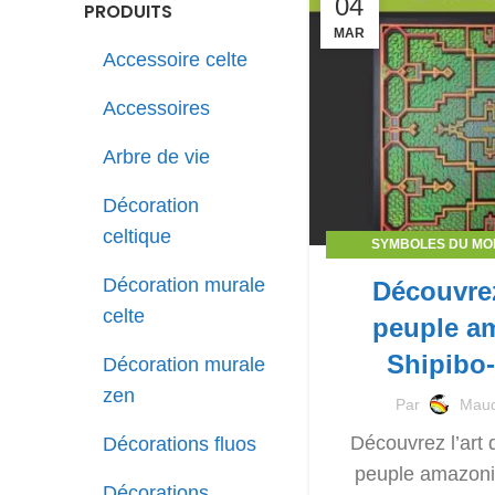
04
PRODUITS
MAR
Accessoire celte
Accessoires
Arbre de vie
Décoration
celtique
SYMBOLES DU M
PSYCHÉD
Décoration murale
Découvrez
celte
peuple a
Shipibo
Décoration murale
zen
Par
Mau
Découvrez l’art 
Décorations fluos
peuple amazoni
Décorations