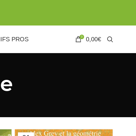
0
IFS PROS
0,00
€
me