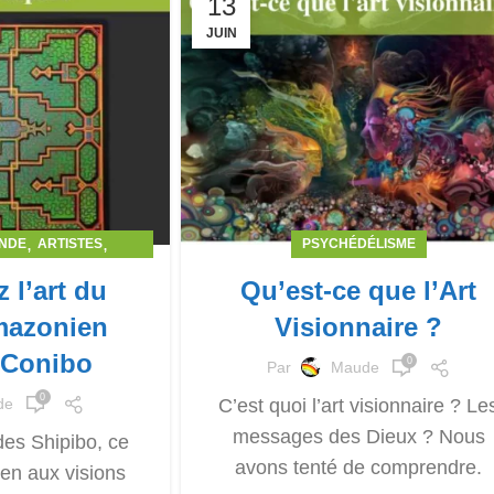
13
JUIN
,
,
ONDE
ARTISTES
PSYCHÉDÉLISME
ÉLISME
 l’art du
Qu’est-ce que l’Art
mazonien
Visionnaire ?
-Conibo
0
Par
Maude
0
C’est quoi l’art visionnaire ? Le
de
messages des Dieux ? Nous
des Shipibo, ce
avons tenté de comprendre.
en aux visions