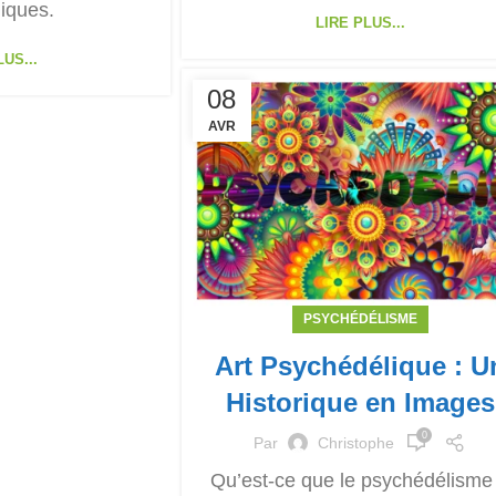
iques.
LIRE PLUS...
US...
08
AVR
PSYCHÉDÉLISME
Art Psychédélique : U
Historique en Images
0
Par
Christophe
Qu’est-ce que le psychédélisme