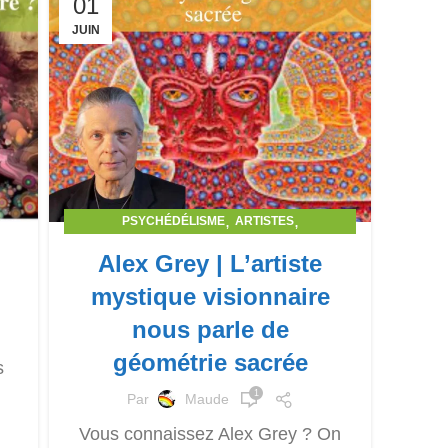
01
JUIN
,
,
PSYCHÉDÉLISME
ARTISTES
GÉOMÉTRIE SACRÉE
Alex Grey | L’artiste
mystique visionnaire
nous parle de
géométrie sacrée
s
1
Par
Maude
Vous connaissez Alex Grey ? On