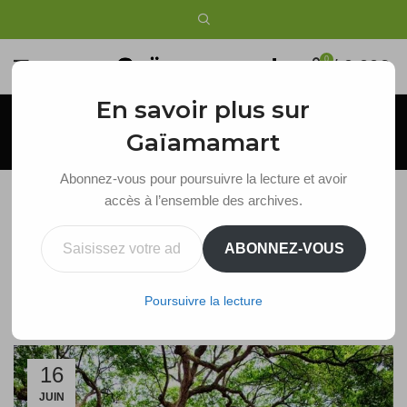
0
/
0,00
€
En savoir plus sur
Blog
Gaïamamart
Abonnez-vous pour poursuivre la lecture et avoir
accès à l’ensemble des archives.
,
SYMBOLES CELTIQUES
SYMBOLES DU MONDE
Saisissez votre adresse e-mail…
ABONNEZ-VOUS
Arbre de Vie Celte | Tout ce que vous devez
savoir
Poursuivre la lecture
Séverine Lafourcade
16
JUIN