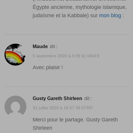
Égypte ancienne, mythologie islamique,
judaïsme et la Kabbale) sur
mon blog
:
Maude
dit :
5 septembre 2020 à 9 09 41 09419
Avec plaisir !
Gusty Gareth Shirleen
dit :
31 juillet 2020 à 19 07 39 07397
Merci pour le partage. Gusty Gareth
Shirleen