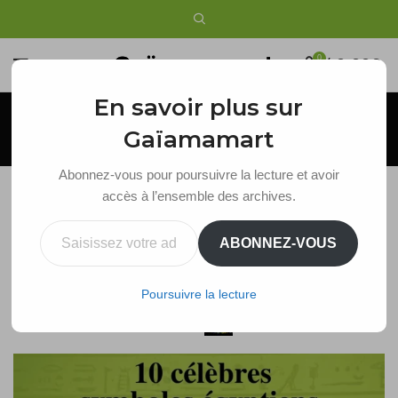
0
/
0,00
€
En savoir plus sur
Blog
Gaïamamart
Abonnez-vous pour poursuivre la lecture et avoir
accès à l’ensemble des archives.
Symboles Egyptiens
Saisissez votre adresse e-mail…
ABONNEZ-VOUS
10 symboles égyptiens et leur signification
6 janvier 2023
Poursuivre la lecture
Publié par
Maude