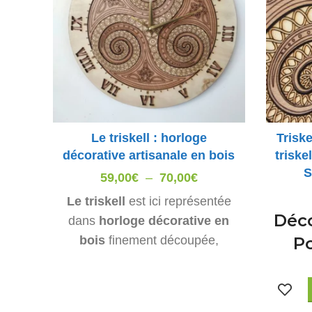
Le triskell : horloge
Triske
décorative artisanale en bois
triske
S
Plage
59,00
€
–
70,00
€
de
Le triskell
est ici représentée
prix :
Déco
dans
horloge décorative en
59,00€
bois
finement découpée,
Po
à
gravée avec de multiples
un sym
70,00€
détails, puis marquetée. A mi-
d
chemin entre tradition celtique
Re