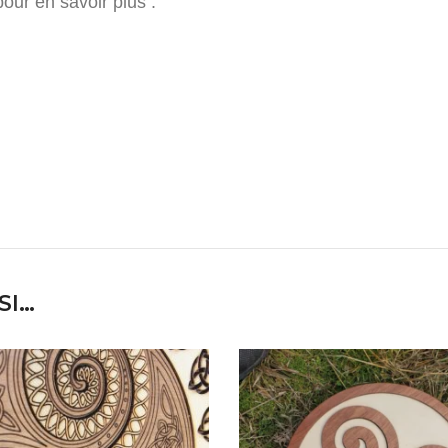
our en savoir plus :
SI…