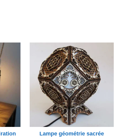
plus
re, le
n
t
ration
Lampe géométrie sacrée