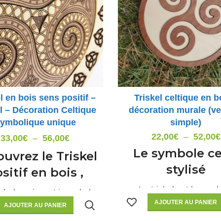
l en bois sens positif –
Triskel celtique en b
ll – Décoration Celtique
décoration murale (ve
ymbolique unique
simple)
22,00
€
–
52,00
€
Plage
33,00
€
–
56,00
€
Le symbole ce
de
uvrez le Triskel
prix :
stylisé
sitif en bois ,
33,00€
Le triskel est le sym
bole puissant issu de la
à
interceltique par excelle
AJOUTER AU PANIER
écoration celtique
.
56,00€
AJOUTER AU PANIER
admet de nombreus
présentant équilibre,