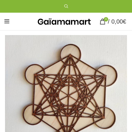
0
/
0,00
€