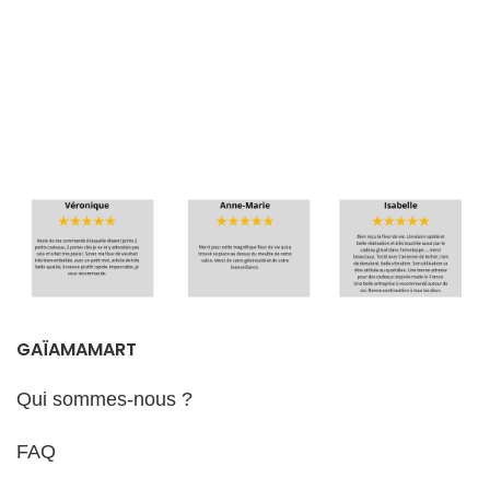
mélange harmonieux de
Promotion
symboles de géométrie sacrée :
fleur de vie, graine de vie et
métatron cube.
Livraison
Promotion
Délais de
Livraison
réalisation et
d'expédition
Délais de
réalisation et
d'expédition
GAÏAMAMART
Qui sommes-nous ?
FAQ