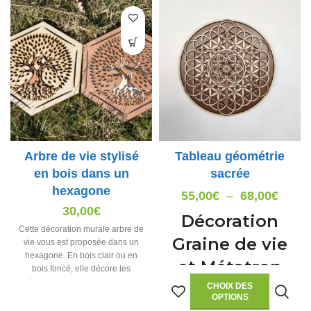
Arbre de vie stylisé
Tableau géométrie
en bois dans un
sacrée
hexagone
Plage
55,00
€
–
68,00
€
30,00
€
de
Décoration
Cette décoration murale arbre de
prix :
Graine de vie
vie vous est proposée dans un
55,00
hexagone. En bois clair ou en
et Métatron
bois foncé, elle décore les
à
intérieurs zen. Dimension : 30 cm
CHOIX DES
68,00
Cette décoration murale en
de diamètre
OPTIONS
plusieurs couches de bois est un