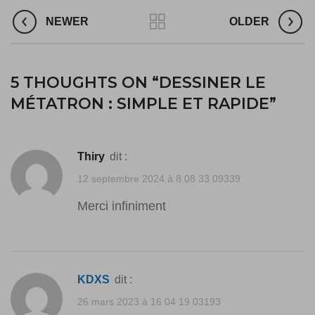
NEWER
OLDER
5 THOUGHTS ON “
DESSINER LE
MÉTATRON : SIMPLE ET RAPIDE
”
Thiry
dit :
12 septembre 2024 à 8 08 33 09339
Merci infiniment
KDXS
dit :
26 mars 2023 à 16 04 19 03193