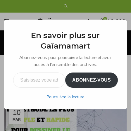
0
/
0,00
€
En savoir plus sur
Blog
Gaïamamart
Abonnez-vous pour poursuivre la lecture et avoir
accès à l’ensemble des archives.
GÉOMÉTRIE SACRÉE
Saisissez votre adresse e-mail…
ABONNEZ-VOUS
Dessiner le Métatron : simple et rapide
Maude
Poursuivre la lecture
10
MAR