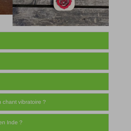
 chant vibratoire ?
en Inde ?