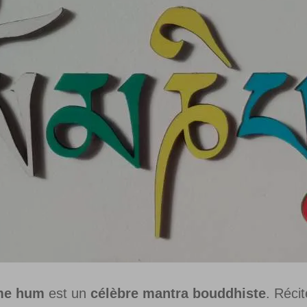
me hum
est un
célèbre mantra bouddhiste
. Réci