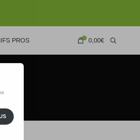
0
IFS PROS
0,00
€
es
US