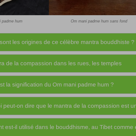
i padme hum
Om mani padme hum sans fond
sont les origines de ce célèbre mantra bouddhiste ?
a de la compassion dans les rues, les temples
st la signification du Om mani padme hum ?
 peut-on dire que le mantra de la compassion est un
est-il utilisé dans le bouddhisme, au Tibet comme 