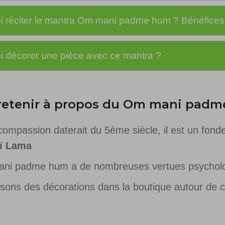
i réciter le mantra Om mani padme hum ? Bénéfices
i décorer une pièce avec ce mantra ?
 retenir à propos du Om mani pad
compassion daterait du 5ème siècle, il est un fon
aï Lama
ani padme hum a de nombreuses vertues psycholog
ons des décorations dans la boutique autour de 