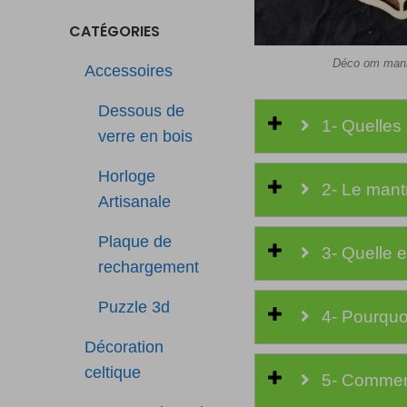
CATÉGORIES
Déco om man
Accessoires
Dessous de
1- Quelles 
verre en bois
Horloge
2- Le mantr
Artisanale
Plaque de
3- Quelle e
rechargement
Puzzle 3d
4- Pourquoi
Décoration
celtique
5- Comment 