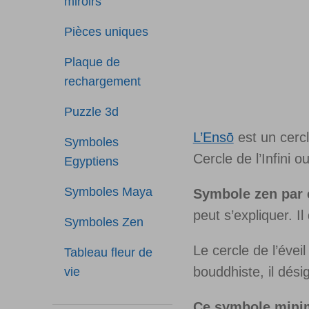
miroirs
Pièces uniques
Plaque de
rechargement
Puzzle 3d
L’Ensō
est un cercl
Symboles
Cercle de l’Infini 
Egyptiens
Symboles Maya
Symbole zen par e
peut s’expliquer. Il 
Symboles Zen
Le cercle de l’évei
Tableau fleur de
bouddhiste, il désig
vie
Ce symbole minima