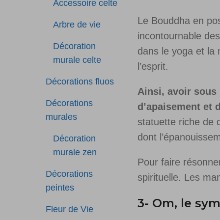
Accessoire celte
Le Bouddha en posi
Arbre de vie
incontournable de
Décoration
dans le yoga et la 
murale celte
l’esprit.
Décorations fluos
Ainsi, avoir sou
Décorations
d’apaisement et 
murales
statuette riche de
dont l’épanouisseme
Décoration
murale zen
Pour faire résonner
Décorations
spirituelle. Les ma
peintes
3- Om, le sym
Fleur de Vie