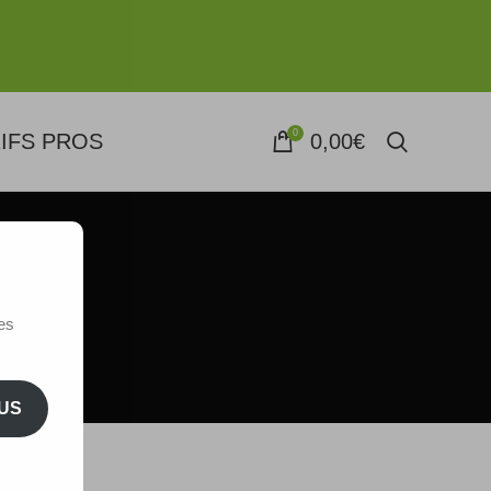
0
IFS PROS
0,00
€
es
US