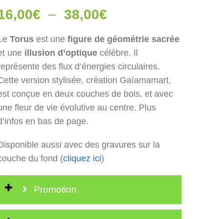
Plage
16,00
€
–
38,00
€
de
Le
Torus
est une
figure de géométrie sacrée
prix :
et une
illusion d’optique
célèbre. Il
16,00€
représente des flux d’énergies circulaires.
à
Cette version stylisée, création Gaïamamart,
38,00€
est conçue en deux couches de bois, et avec
une fleur de vie évolutive au centre. Plus
d’infos en bas de page.
Disponible aussi avec des gravures sur la
couche du fond (
cliquez ici
)
Promotion