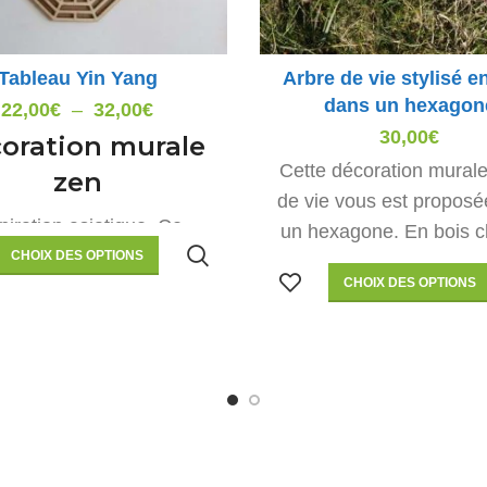
Tableau Yin Yang
Arbre de vie stylisé e
dans un hexagon
Plage
22,00
€
–
32,00
€
de
30,00
€
oration murale
prix :
Cette décoration murale
zen
22,00€
de vie vous est propos
à
piration asiatique. Ce
un hexagone. En bois cl
32,00€
au bagua yin et yang est
CHOIX DES OPTIONS
en bois foncé, elle déco
CHOIX DES OPTIONS
ation bois, clin d’oeil à la
intérieurs zen. Dimensi
 zen taoïste. Yin et Yang,
cm de diamètre
 et équilibre sont associé
Promotio
u bagua, symbole de
ction dans le feng-shui.
Livraison
Promotion