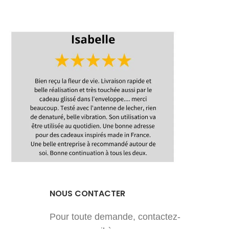
française et artisanale.
Fra
Promotion
t
di
v
Livraison
mu
de 
Délais de
de
réalisation et
d'expédition
ok
boi
vit
l
sym
NOUS CONTACTER
es
Pour toute demande, contactez-