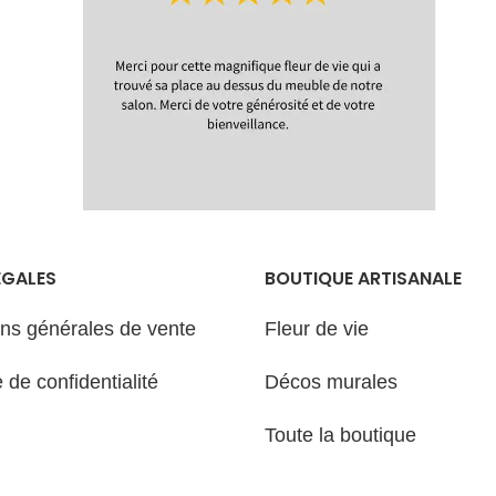
réalisation e
d'expédition
Livraison
Délais de
réalisation et
d'expédition
ÉGALES
BOUTIQUE ARTISANALE
ons générales de vente
Fleur de vie
e de confidentialité
Décos murales
Toute la boutique