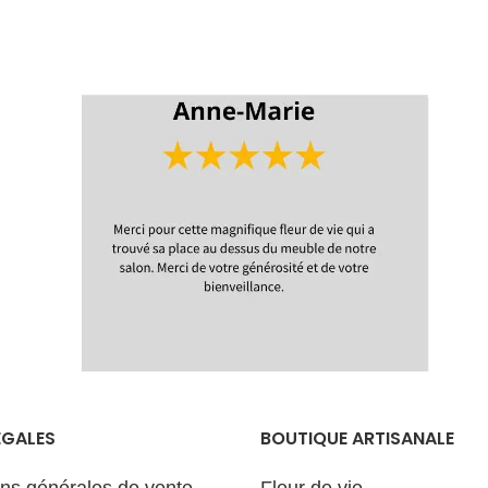
Livraison
Promotio
Délais de
Livraison
réalisation et
d'expédition
Délais de
réalisation e
d'expédition
ÉGALES
BOUTIQUE ARTISANALE
ons générales de vente
Fleur de vie