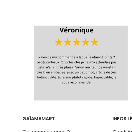
le bouddha. Plus d'informations
en bas de page.
Promotion
Livraison
Délais de
réalisation et
d'expédition
GAÏAMAMART
INFOS L
Qui sommes-nous ?
Conditi