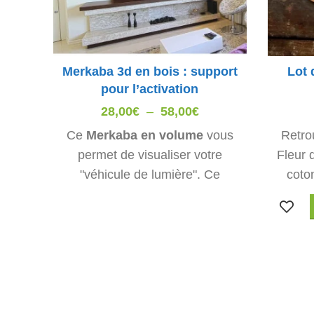
Merkaba 3d en bois : support
Lot 
pour l’activation
Plage
28,00
€
–
58,00
€
de
Ce
Merkaba en volume
vous
Retro
prix :
permet de visualiser votre
Fleur 
28,00€
"véhicule de lumière". Ce
coto
à
support est très utile pour
of
58,00€
l'
activation du Merkaba
, mais
Diamè
également comme décoration.
cm (sou
Peu importe l'option choisie,
e
deux décorations sont fournies
pour agrémenter l'intérieur du
Merkaba 3d
: l'oeil d'horus ou