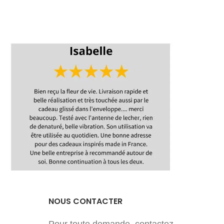
d'un
Promotion
n
avo
d
Livraison
Délais de
réalisation et
t
d'expédition
NOUS CONTACTER
Pour toute demande, contactez-