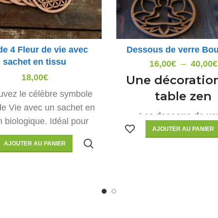
de 4 Fleur de vie avec
Dessous de verre Bo
sachet en tissu
16,00
€
–
40,00
€
18,00
€
Une décoratio
uvez le célèbre symbole
table zen
de Vie avec un sachet en
Les
dessous de ve
n biologique. Idéal pour
Bouddha
proposés da
AJOUTER AU PANIER
frir ou se faire plaisir.
boutique sont fabriq
AJOUTER AU PANIER
tre des fleurs de vie : 9
artisanalement dans n
s-verre) Taille du sachet
atelier. Plus d'informa
n coton : 10 x 15 cm
techniques plus bas (ch
Promotion
bois, entretien). Taille :
diamètre