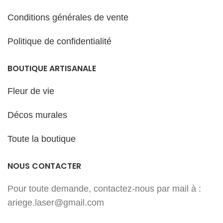
(Philippe Mariaud) Le célèbre
symbole celtique est ici
associé à
Conditions générales de vente
des motifs d'entrelacs
qui
renforcent encore son identité
Politique de confidentialité
celte. Sur le contour, nous avons
opté pour des
chiffres romains
.
Diamètre
: 30 cm / Mécanisme
BOUTIQUE ARTISANALE
d'horloge et aiguilles dorées
fournies / 2 couches de bois
marquetées et finement gravées
Fleur de vie
Promotion
Décos murales
Toute la boutique
Livraison
NOUS CONTACTER
Délais de
Pour toute demande, contactez-nous par mail à :
réalisation et
ariege.laser@gmail.com
d'expédition