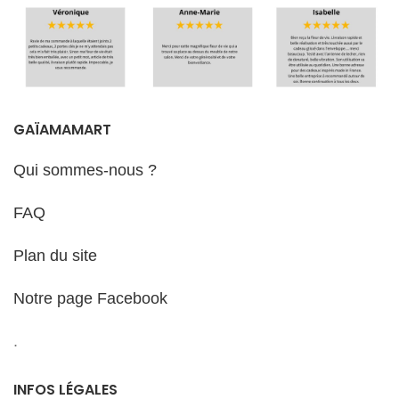
l’on retrouve dans la Nature, dans
toutes les Cultures et Traditions
Livraison
du monde entier, dans notre
quotidien, et même chez l’être
humain ! Le « 3 » symbolise ce
principe ternaire universel de ce
Délais de
cycle immuable qui prend
GAÏAMAMART
réalisation et
plusieurs formes comme celle du
commencement /de
d'expédition
Qui sommes-nous ?
l’accomplissement et de
l’achèvement; comme celle de la
création / de l’intégration et de la
FAQ
dissolution; ou bien encore celle
de la thèse / antithèse, puis
Plan du site
synthèse. Avec ses 3 spirales
reliées en une, le Triskell porte en
lui une connaissance ancestrale
Notre page Facebook
et universelle, qui permet de
canaliser les forces de vie, de ré-
équilibrer et de dynamiser les flux
.
énergétiques aussi bien des
lieux, que sur les animaux ou
INFOS LÉGALES
bien encore chez l’être humain.