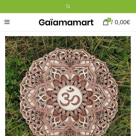
0
/
0,00
€