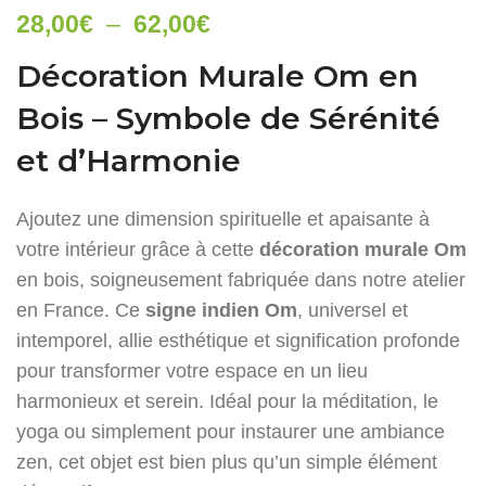
Plage
28,00
€
–
62,00
€
de
Décoration Murale Om en
prix :
Bois – Symbole de Sérénité
28,00€
à
et d’Harmonie
62,00€
Ajoutez une dimension spirituelle et apaisante à
votre intérieur grâce à cette
décoration murale Om
en bois, soigneusement fabriquée dans notre atelier
en France. Ce
signe indien Om
, universel et
intemporel, allie esthétique et signification profonde
pour transformer votre espace en un lieu
harmonieux et serein. Idéal pour la méditation, le
yoga ou simplement pour instaurer une ambiance
zen, cet objet est bien plus qu’un simple élément