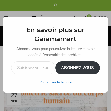
0
/
0,00
€
En savoir plus sur
Blog
Gaïamamart
Abonnez-vous pour poursuivre la lecture et avoir
accès à l’ensemble des archives.
GÉOMÉTRIE SACRÉE
Saisissez votre adresse e-mail…
ABONNEZ-VOUS
La Géométrie Sacrée du Corps Humain
Maude
Poursuivre la lecture
27
SEP