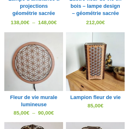
projections
bois – lampe design
géométrie sacrée
– géométrie sacrée
Plage
138,00
€
–
148,00
€
212,00
€
de
prix :
138,00€
à
148,00€
Fleur de vie murale
Lampion fleur de vie
lumineuse
85,00
€
Plage
85,00
€
–
90,00
€
de
prix :