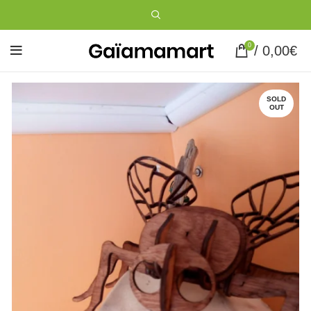
0
/
0,00
€
SOLD
OUT