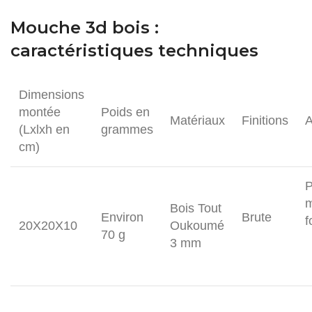
Mouche 3d bois :
caractéristiques techniques
Dimensions
montée
Poids en
Matériaux
Finitions
A
(Lxlxh en
grammes
cm)
P
m
Bois Tout
Environ
Brute
f
20X20X10
Oukoumé
70 g
3 mm