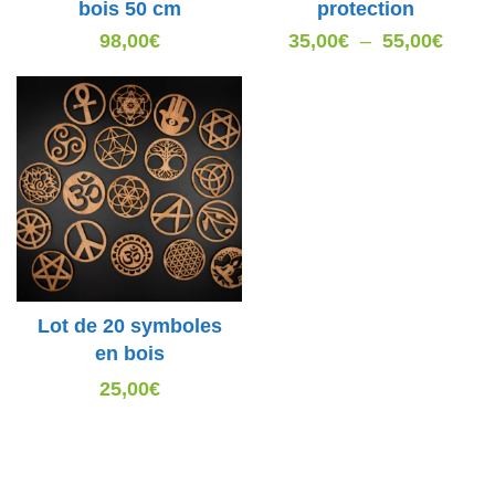
bois 50 cm
protection
Plage
98,00
€
35,00
€
–
55,00
€
de
prix :
35,00
à
55,00
Lot de 20 symboles
en bois
25,00
€