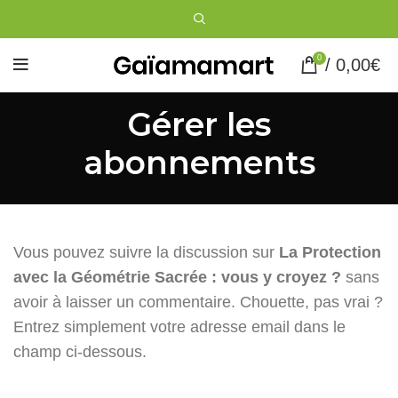
0
/
0,00
€
Gérer les
abonnements
Vous pouvez suivre la discussion sur
La Protection
avec la Géométrie Sacrée : vous y croyez ?
sans
avoir à laisser un commentaire. Chouette, pas vrai ?
Entrez simplement votre adresse email dans le
champ ci-dessous.