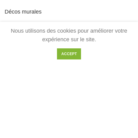
Décos murales
Toute la boutique
Nous utilisons des cookies pour améliorer votre
expérience sur le site.
NOUS CONTACTER
ACCEPT
Pour toute demande, contactez-nous par mail à :
ariege.laser@gmail.com
2018-2025 Gaiamamart
Gaïamamart est un blog et e-commerce spécialisé dans les
symboles zen et la géométrie sacrée. Artisans d'art, nous
réalisons l'ensemble des décorations disponibles sur ce site. Vous
trouverez de nombreux symboles comme la fleur de vie, le