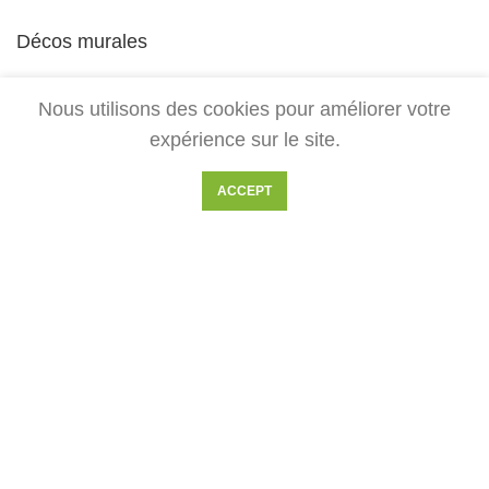
Décos murales
Toute la boutique
Nous utilisons des cookies pour améliorer votre
expérience sur le site.
NOUS CONTACTER
ACCEPT
Pour toute demande, contactez-nous par mail à :
ariege.laser@gmail.com
2018-2025 Gaiamamart
Gaïamamart est un blog et e-commerce spécialisé dans les
symboles zen et la géométrie sacrée. Artisans d'art, nous
réalisons l'ensemble des décorations disponibles sur ce site. Vous
trouverez de nombreux symboles comme la fleur de vie, le