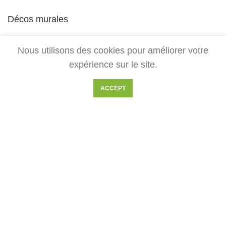
Décos murales
Toute la boutique
Nous utilisons des cookies pour améliorer votre
expérience sur le site.
NOUS CONTACTER
ACCEPT
Pour toute demande, contactez-nous par mail à :
ariege.laser@gmail.com
2018-2025 Gaiamamart
Gaïamamart est un blog et e-commerce spécialisé dans les
symboles zen et la géométrie sacrée. Artisans d'art, nous
réalisons l'ensemble des décorations disponibles sur ce site. Vous
trouverez de nombreux symboles comme la fleur de vie, le