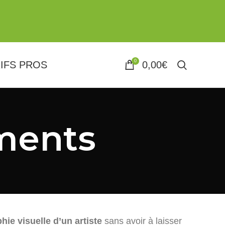
0
IFS PROS
0,00
€
ments
hie visuelle d’un artiste
sans avoir à laisser