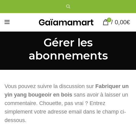
0
/
0,00
€
Gérer les
abonnements
Vous pouvez suivre la discussion sur
Fabriquer un
yin yang bougeoir en bois
sans avoir à laisser un
commentaire. Chouette, pas vrai ? Entrez
simplement votre adresse email dans le champ ci-
dessous.