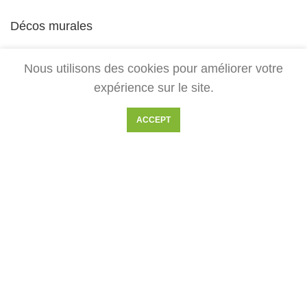
Décos murales
Toute la boutique
Nous utilisons des cookies pour améliorer votre
expérience sur le site.
NOUS CONTACTER
ACCEPT
Pour toute demande, contactez-nous par mail à :
ariege.laser@gmail.com
2018-2025 Gaiamamart
Gaïamamart est un blog et e-commerce spécialisé dans les
symboles zen et la géométrie sacrée. Artisans d'art, nous
réalisons l'ensemble des décorations disponibles sur ce site. Vous
trouverez de nombreux symboles comme la fleur de vie, le